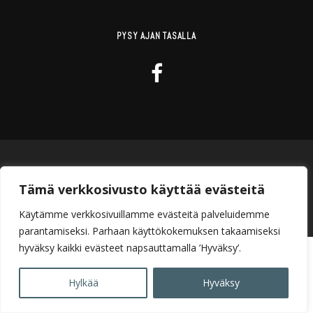
PYSY AJAN TASALLA
Copyright © 2023 Johannan hieronta ja hyvinvointi
Tämä verkkosivusto käyttää evästeitä
Rekisteriseloste
Toiminta- ja omavalvontasuunnitelma
Käytämme verkkosivuillamme evästeitä palveluidemme
parantamiseksi. Parhaan käyttökokemuksen takaamiseksi
hyväksy kaikki evästeet napsauttamalla ’Hyväksy’.
Hylkää
Hyväksy